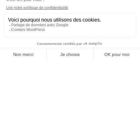
Gain de temps
Résultats rapides
Consultation médicale préalable
UNE QUESTION ?
Parlez à nos médecins
Confort à domicile
Prise de rendez-vous en ligne
Comment fonctionne le bilan hormonal ?
Chez Yuboost, nous vous proposons un service médical
complet et personnalisé pour évaluer précisément votre
équilibre hormonal et vos besoins spécifiques en vitamines.