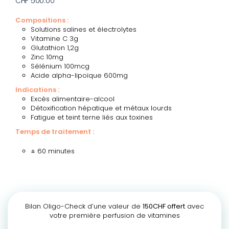
CHF 500.00
Compositions :
Solutions salines et électrolytes
Vitamine C 3g
Glutathion 1,2g
Zinc 10mg
Sélénium 100mcg
Acide alpha-lipoïque 600mg
Indications :
Excès alimentaire-alcool
Détoxification hépatique et métaux lourds
Fatigue et teint terne liés aux toxines
Temps de traitement :
± 60 minutes
Bilan Oligo-Check d’une valeur de
150CHF offert
avec
votre première perfusion de vitamines