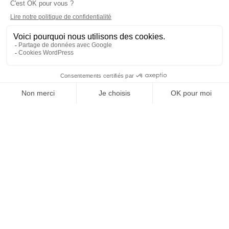
UNE QUESTION ?
Parlez à nos médecins
Les bienfaits de la perfusion « Detox »
La perfusion Detox proposée par Yuboost est un
puissant mélange de vitamines, minéraux et
antioxydants conçu pour éliminer les toxines
accumulées, soulager la fatigue, et relancer les
fonctions clés de l’organisme après des excès multiples:
alimentaires, alcool, médicaments, stress oxydatif, etc.
Élimination des toxines