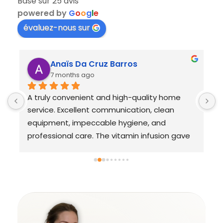
Basé sur 25 avis
powered by
G
o
o
g
l
e
évaluez-nous sur
Anaïs Da Cruz Barros
7 months ago
A truly convenient and high-quality home 
T
service. Excellent communication, clean 
p
equipment, impeccable hygiene, and 
o
professional care. The vitamin infusion gave 
r
me a real energy boost. Very satisfied.
e
d