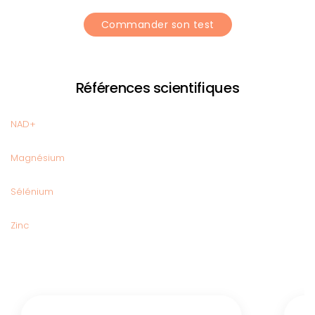
Commander son test
Références scientifiques
NAD+
Magnésium
Sélénium
Zinc