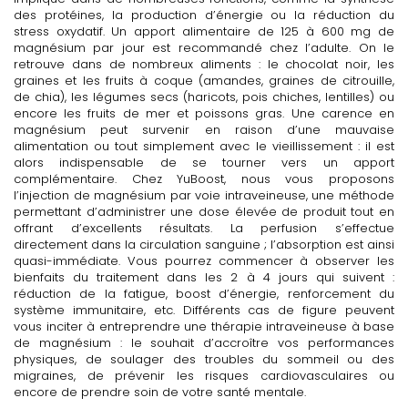
des protéines, la production d’énergie ou la réduction du
stress oxydatif. Un apport alimentaire de 125 à 600 mg de
magnésium par jour est recommandé chez l’adulte. On le
retrouve dans de nombreux aliments : le chocolat noir, les
graines et les fruits à coque (amandes, graines de citrouille,
de chia), les légumes secs (haricots, pois chiches, lentilles) ou
encore les fruits de mer et poissons gras. Une carence en
magnésium peut survenir en raison d’une mauvaise
alimentation ou tout simplement avec le vieillissement : il est
alors indispensable de se tourner vers un apport
complémentaire. Chez YuBoost, nous vous proposons
l’injection de magnésium par voie intraveineuse, une méthode
permettant d’administrer une dose élevée de produit tout en
offrant d’excellents résultats. La perfusion s’effectue
directement dans la circulation sanguine ; l’absorption est ainsi
quasi-immédiate. Vous pourrez commencer à observer les
bienfaits du traitement dans les 2 à 4 jours qui suivent :
réduction de la fatigue, boost d’énergie, renforcement du
système immunitaire, etc. Différents cas de figure peuvent
vous inciter à entreprendre une thérapie intraveineuse à base
de magnésium : le souhait d’accroître vos performances
physiques, de soulager des troubles du sommeil ou des
migraines, de prévenir les risques cardiovasculaires ou
encore de prendre soin de votre santé mentale.