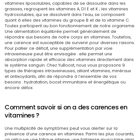
vitamines liposolubles, capables de se dissoudre dans les
graisses, regroupent les vitamines A, D1 E et K ; les vitamines
hydrosolubles, qui se dissolvent dans l’eau, se composent
quant à elles des vitamines du groupe B et de la vitamine C.
Toutes participent au bon fonctionnement de notre organisme.
Une alimentation équilibrée permet généralement de
répondre aux besoins de notre corps en vitamines. Toutefois,
une carence est susceptible de survenir pour diverses raisons.
Pour pallier ce déficit, une supplémentation par voie
intraveineuse peut être envisagée : elle permet une
absorption rapide et efficace des vitamines directement dans
le système sanguin. Chez YuBoost, nous vous proposons 9
types de thérapies intraveineuses, alliant vitamines, minéraux
et antixoydants, afin de répondre à l’ensemble de vos
besoins : hydratation, boost immunitaire et énergétique ou
encore détox.
Comment savoir si on a des carences en
vitamines ?
Une multiplicité de symptômes peut vous alerter sur la
présence d’une carence en vitamines. Parmi les plus courants,
on retrouve une fatigue intense, une faiblesse musculaire ainsi