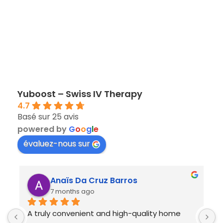
Yuboost – Swiss IV Therapy
4.7
Basé sur 25 avis
powered by
G
o
o
g
l
e
évaluez-nous sur
Océane Sanchez
il y a 7 mois
Très bonne première expérience de 
A