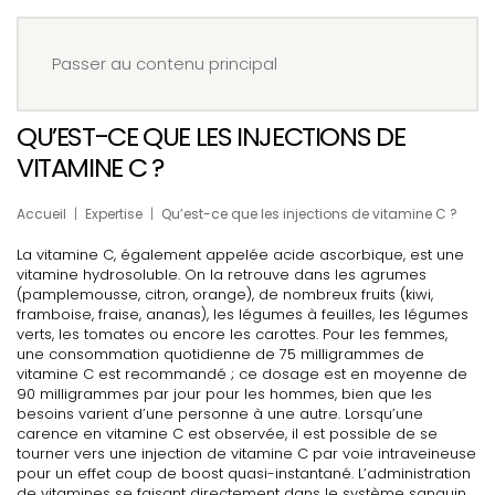
Menu
Réserver
Passer au contenu principal
QU’EST-CE QUE LES INJECTIONS DE
VITAMINE C ?
Accueil
Expertise
Qu’est-ce que les injections de vitamine C ?
La vitamine C, également appelée acide ascorbique, est une
vitamine hydrosoluble. On la retrouve dans les agrumes
(pamplemousse, citron, orange), de nombreux fruits (kiwi,
framboise, fraise, ananas), les légumes à feuilles, les légumes
verts, les tomates ou encore les carottes. Pour les femmes,
une consommation quotidienne de 75 milligrammes de
vitamine C est recommandé ; ce dosage est en moyenne de
90 milligrammes par jour pour les hommes, bien que les
besoins varient d’une personne à une autre. Lorsqu’une
carence en vitamine C est observée, il est possible de se
tourner vers une injection de vitamine C par voie intraveineuse
pour un effet coup de boost quasi-instantané. L’administration
de vitamines se faisant directement dans le système sanguin