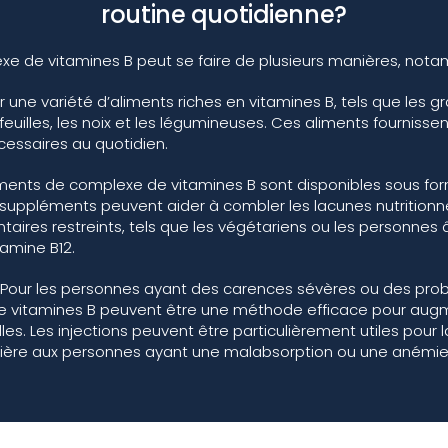
routine quotidienne?
e de vitamines B peut se faire de plusieurs manières, nota
ne variété d’aliments riches en vitamines B, tels que les grai
feuilles, les noix et les légumineuses. Ces aliments fournisse
cessaires au quotidien.
ments de complexe de vitamines B sont disponibles sous fo
uppléments peuvent aider à combler les lacunes nutritionnel
taires restreints, tels que les végétariens ou les personnes
tamine B12.
 Pour les personnes ayant des carences sévères ou des pro
ns de vitamines B peuvent être une méthode efficace pour au
es. Les injections peuvent être particulièrement utiles pour 
ière aux personnes ayant une malabsorption ou une anémie 