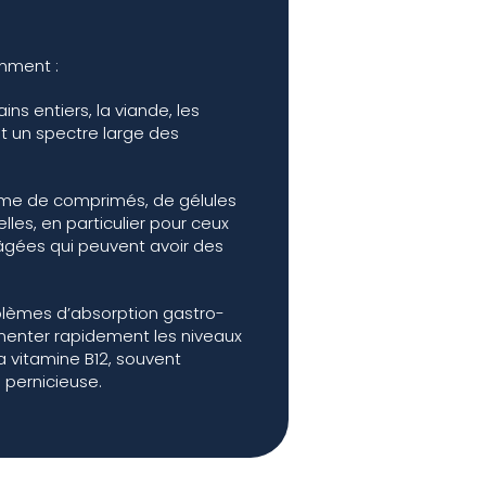
mment :
ns entiers, la viande, les
nt un spectre large des
rme de comprimés, de gélules
les, en particulier pour ceux
 âgées qui peuvent avoir des
blèmes d’absorption gastro-
gmenter rapidement les niveaux
la vitamine B12, souvent
pernicieuse.