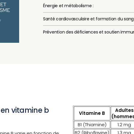
Énergie et métabolisme :
Santé cardiovasculaire et formation du sang 
Prévention des déficiences et soutien immuni
en vitamine b
Adultes
Vitamine B
(homme
B1 (Thiamine)
1.2 mg
B2 (Riboflavine)
1.3 mg
ine B varie en fonction de