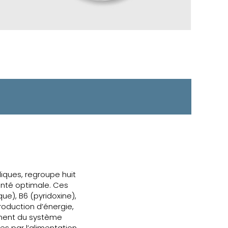
iques, regroupe huit
anté optimale. Ces
que), B6 (pyridoxine),
production d’énergie,
nement du système
es par l’alimentation