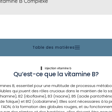
Table des matières
injection vitamine b
Qu’est-ce que la vitamine B?
mines B, essentiel pour une multitude de processus métabol
lubles qui jouent des rôles cruciaux dans le maintien de la s
thiamine), B2 (riboflavine), B3 (niacine), B5 (acide pantothéni
ide folique) et B12 (cobalamine). Elles sont nécessaires à la 
 l’ADN, à la formation des globules rouges, et au fonction
s par des plantes et des bactéries, elles doivent être acquis