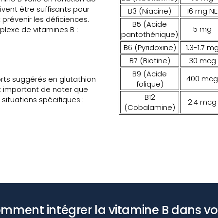
ivent être suffisants pour
B3 (Niacine)
16 mg NE
prévenir les déficiences.
B5 (Acide
5 mg
lexe de vitamines B :
pantothénique)
B6 (Pyridoxine)
1.3-1.7 m
B7 (Biotine)
30 mcg
B9 (Acide
400 mcg
orts suggérés en glutathion
folique)
st important de noter que
B12
 situations spécifiques :
2.4 mcg
(Cobalamine)
mment intégrer la vitamine B dans vo