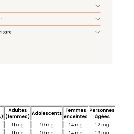
:
taire :
Adultes
Femmes
Personnes
Adolescents
s)
(femmes)
enceintes
âgées
1.1 mg
1.0 mg
1.4 mg
1.2 mg
1.1 mg
1.0 mg
1.4 mg
1.3 mg