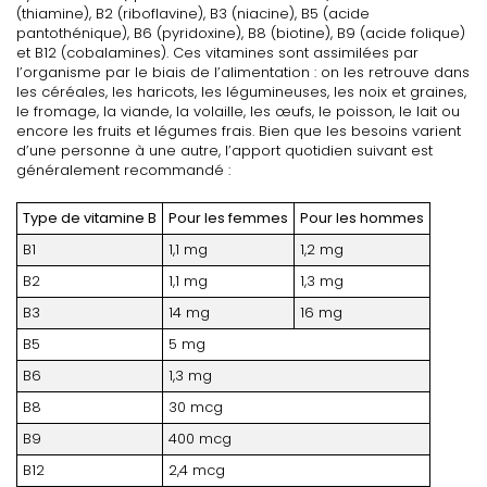
(thiamine), B2 (riboflavine), B3 (niacine), B5 (acide
pantothénique), B6 (pyridoxine), B8 (biotine), B9 (acide folique)
et B12 (cobalamines). Ces vitamines sont assimilées par
l’organisme par le biais de l’alimentation : on les retrouve dans
les céréales, les haricots, les légumineuses, les noix et graines,
le fromage, la viande, la volaille, les œufs, le poisson, le lait ou
encore les fruits et légumes frais. Bien que les besoins varient
d’une personne à une autre, l’apport quotidien suivant est
généralement recommandé :
Type de vitamine B
Pour les femmes
Pour les hommes
B1
1,1 mg
1,2 mg
B2
1,1 mg
1,3 mg
B3
14 mg
16 mg
B5
5 mg
B6
1,3 mg
B8
30 mcg
B9
400 mcg
B12
2,4 mcg