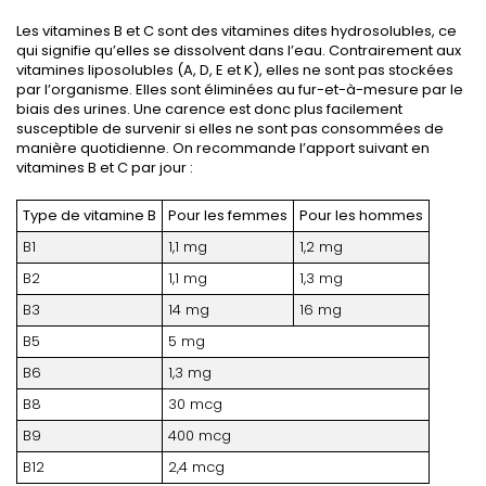
Les vitamines B et C sont des vitamines dites hydrosolubles, ce
qui signifie qu’elles se dissolvent dans l’eau. Contrairement aux
vitamines liposolubles (A, D, E et K), elles ne sont pas stockées
par l’organisme. Elles sont éliminées au fur-et-à-mesure par le
biais des urines. Une carence est donc plus facilement
susceptible de survenir si elles ne sont pas consommées de
manière quotidienne. On recommande l’apport suivant en
vitamines B et C par jour :
Type de vitamine B
Pour les femmes
Pour les hommes
B1
1,1 mg
1,2 mg
B2
1,1 mg
1,3 mg
B3
14 mg
16 mg
B5
5 mg
B6
1,3 mg
B8
30 mcg
B9
400 mcg
B12
2,4 mcg